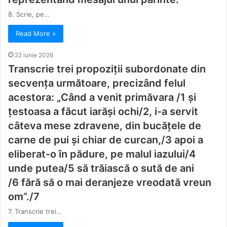
8. Scrie, pe…
Read More »
22 iunie 2026
Transcrie trei propoziții subordonate din
secvența următoare, precizând felul
acestora: „Când a venit primăvara /1 și
țestoasa a făcut iarăşi ochi/2, i-a servit
câteva mese zdravene, din bucăţele de
carne de pui şi chiar de curcan,/3 apoi a
eliberat-o în pădure, pe malul iazului/4
unde putea/5 să trăiască o sută de ani
/6 fără să o mai deranjeze vreodată vreun
om”./7
7. Transcrie trei…