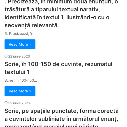
. Precizează, în minimum două enunțuri, o
trăsătură a tiparului textual narativ,
identificată în textul 1, ilustrând-o cu o
secvență relevantă.
6. Precizează, în…
Read More »
22 iunie 2026
Scrie, în 100-150 de cuvinte, rezumatul
textului 1
Scrie, în 100-150…
Read More »
22 iunie 2026
Scrie, pe spațiile punctate, forma corectă
a cuvintelor subliniate în următorul enunţ,
reprezentând mesajul unui părinte.