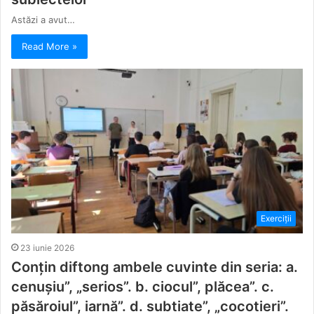
Astăzi a avut…
Read More »
Exerciții
23 iunie 2026
Conţin diftong ambele cuvinte din seria: a.
cenuşiu”, „serios”. b. ciocul”, plăcea”. c.
păsăroiul”, iarnă”. d. subtiate”, „cocotieri”.