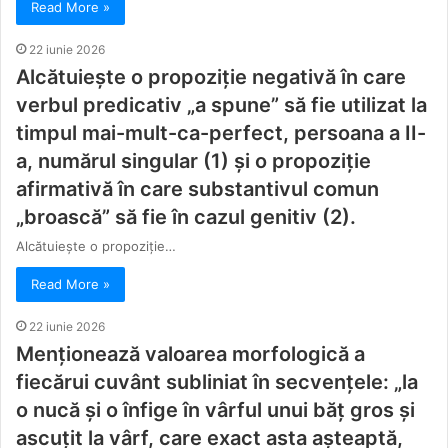
Read More »
22 iunie 2026
Alcătuiește o propoziție negativă în care
verbul predicativ „a spune” să fie utilizat la
timpul mai-mult-ca-perfect, persoana a II-
a, numărul singular (1) și o propoziție
afirmativă în care substantivul comun
„broască” să fie în cazul genitiv (2).
Alcătuiește o propoziție…
Read More »
22 iunie 2026
Menţionează valoarea morfologică a
fiecărui cuvânt subliniat în secvențele: „la
o nucă și o înfige în vârful unui băț gros și
ascuțit la vârf, care exact asta aşteaptă,