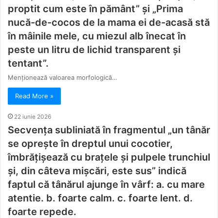
proptit cum este în pământ” şi „Prima
nucă-de-cocos de la mama ei de-acasă stă
în mâinile mele, cu miezul alb înecat în
peste un litru de lichid transparent şi
tentant”.
Menţionează valoarea morfologică…
Read More »
22 iunie 2026
Secvența subliniată în fragmentul „un tânăr
se opreşte în dreptul unui cocotier,
îmbrăţişează cu brațele și pulpele trunchiul
și, din câteva mişcări, este sus” indică
faptul că tânărul ajunge în vârf: a. cu mare
atentie. b. foarte calm. c. foarte lent. d.
foarte repede.