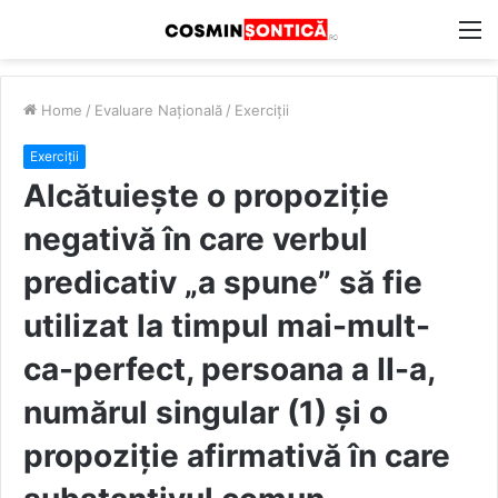
M
Home
/
Evaluare Națională
/
Exerciții
Exerciții
Alcătuiește o propoziție
negativă în care verbul
predicativ „a spune” să fie
utilizat la timpul mai-mult-
ca-perfect, persoana a II-a,
numărul singular (1) și o
propoziție afirmativă în care