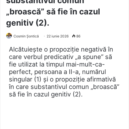
substantivul comun
„broască” să fie în cazul
genitiv (2).
Cosmin Șontică
22 iunie 2026
86
Alcătuiește o propoziție negativă în
care verbul predicativ „a spune” să
fie utilizat la timpul mai-mult-ca-
perfect, persoana a II-a, numărul
singular (1) și o propoziție afirmativă
în care substantivul comun „broască”
să fie în cazul genitiv (2).