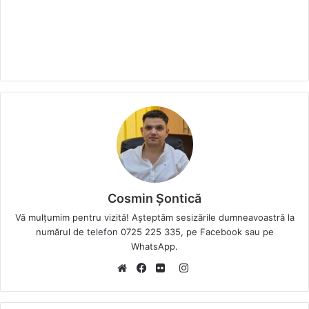
Cosmin Șontică
Vă mulțumim pentru vizită! Așteptăm sesizările dumneavoastră la
numărul de telefon 0725 225 335, pe Facebook sau pe
WhatsApp.
I
W
F
F
n
e
a
l
s