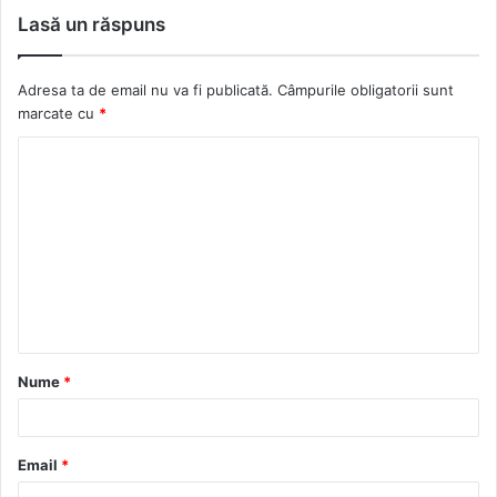
b
c
i
t
Lasă un răspuns
s
e
c
a
i
b
k
g
Adresa ta de email nu va fi publicată.
Câmpurile obligatorii sunt
t
o
r
r
marcate cu
*
e
o
a
k
m
Nume
*
Email
*