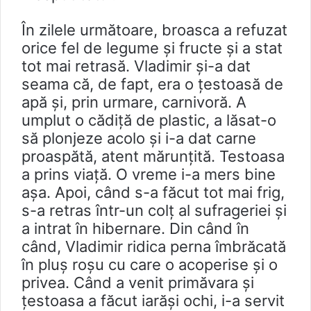
În zilele următoare, broasca a refuzat
orice fel de legume şi fructe şi a stat
tot mai retrasă. Vladimir şi-a dat
seama că, de fapt, era o țestoasă de
apă și, prin urmare, carnivoră. A
umplut o cădiță de plastic, a lăsat-o
să plonjeze acolo şi i-a dat carne
proaspătă, atent mărunțită. Testoasa
a prins viaţă. O vreme i-a mers bine
aşa. Apoi, când s-a făcut tot mai frig,
s-a retras într-un colț al sufrageriei şi
a intrat în hibernare. Din când în
când, Vladimir ridica perna îmbrăcată
în pluş roșu cu care o acoperise și o
privea. Când a venit primăvara și
țestoasa a făcut iarăși ochi, i-a servit