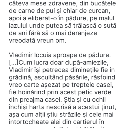
câteva mese zdravene, din bucăţele
de carne de pui și chiar de curcan,
apoi a eliberat-o în pădure, pe malul
iazului unde putea să trăiască o sută
de ani fără să o mai deranjeze
vreodată vreun om.
Vladimir locuia aproape de pădure.
[…]Cum lucra doar după-amiezile,
Vladimir îşi petrecea dimineţile fie în
grădină, ascultând păsările, răsfoind
vreo carte aşezat pe treptele casei,
fie hoinărind prin acest petic verde
din preajma casei. Ştia şi cu ochii
închişi harta nescrisă a acestui ţinut,
aşa cum alţii ştiu străzile şi cele mai
întortocheate alei din cartierul în