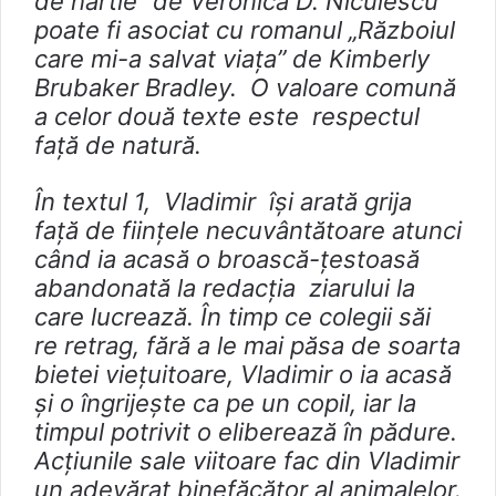
de hârtie” de Veronica D. Niculescu
poate fi asociat cu romanul „Războiul
care mi-a salvat viața” de Kimberly
Brubaker Bradley. O valoare comună
a celor două texte este respectul
față de natură.
În textul 1, Vladimir își arată grija
față de ființele necuvântătoare atunci
când ia acasă o broască-țestoasă
abandonată la redacția ziarului la
care lucrează. În timp ce colegii săi
re retrag, fără a le mai păsa de soarta
bietei viețuitoare, Vladimir o ia acasă
și o îngrijește ca pe un copil, iar la
timpul potrivit o eliberează în pădure.
Acțiunile sale viitoare fac din Vladimir
un adevărat binefăcător al animalelor.