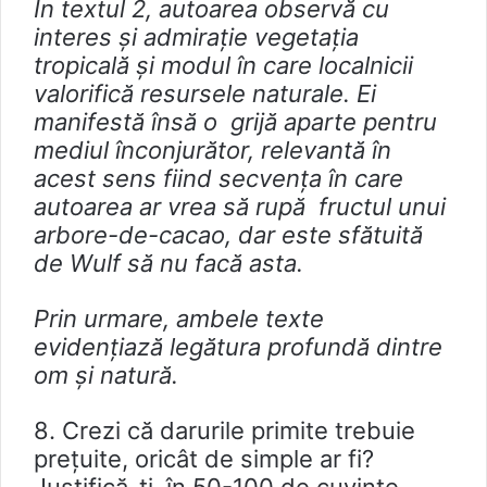
În textul 2, autoarea observă cu
interes și admirație vegetația
tropicală și modul în care localnicii
valorifică resursele naturale. Ei
manifestă însă o grijă aparte pentru
mediul înconjurător, relevantă în
acest sens fiind secvența în care
autoarea ar vrea să rupă fructul unui
arbore-de-cacao, dar este sfătuită
de Wulf să nu facă asta.
Prin urmare, ambele texte
evidențiază legătura profundă dintre
om și natură.
8. Crezi că darurile primite trebuie
prețuite, oricât de simple ar fi?