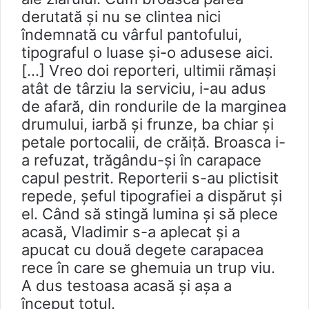
derutată și nu se clintea nici
îndemnată cu vârful pantofului,
tipograful o luase şi-o adusese aici.
[…] Vreo doi reporteri, ultimii rămași
atât de târziu la serviciu, i-au adus
de afară, din rondurile de la marginea
drumului, iarbă şi frunze, ba chiar și
petale portocalii, de crăiță. Broasca i-
a refuzat, trăgându-şi în carapace
capul pestrit. Reporterii s-au plictisit
repede, şeful tipografiei a dispărut și
el. Când să stingă lumina şi să plece
acasă, Vladimir s-a aplecat și a
apucat cu două degete carapacea
rece în care se ghemuia un trup viu.
A dus testoasa acasă și așa a
început totul.