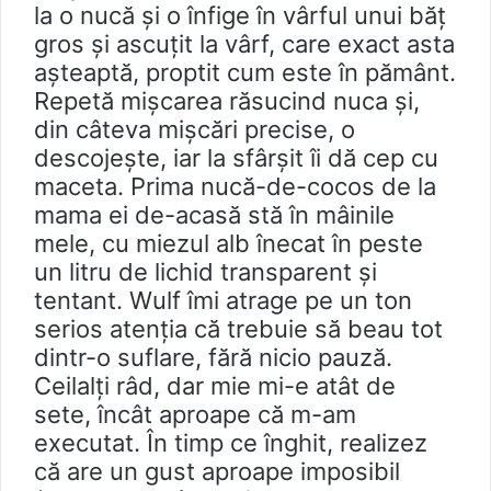
la o nucă și o înfige în vârful unui băț
gros și ascuțit la vârf, care exact asta
aşteaptă, proptit cum este în pământ.
Repetă mișcarea răsucind nuca și,
din câteva mişcări precise, o
descojește, iar la sfârşit îi dă cep cu
maceta. Prima nucă-de-cocos de la
mama ei de-acasă stă în mâinile
mele, cu miezul alb înecat în peste
un litru de lichid transparent și
tentant. Wulf îmi atrage pe un ton
serios atenția că trebuie să beau tot
dintr-o suflare, fără nicio pauză.
Ceilalți râd, dar mie mi-e atât de
sete, încât aproape că m-am
executat. În timp ce înghit, realizez
că are un gust aproape imposibil