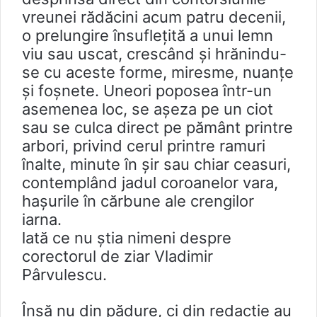
vreunei rădăcini acum patru decenii,
o prelungire însufleţită a unui lemn
viu sau uscat, crescând și hrănindu-
se cu aceste forme, miresme, nuanțe
și foşnete. Uneori poposea într-un
asemenea loc, se așeza pe un ciot
sau se culca direct pe pământ printre
arbori, privind cerul printre ramuri
înalte, minute în şir sau chiar ceasuri,
contemplând jadul coroanelor vara,
hașurile în cărbune ale crengilor
iarna.
lată ce nu ştia nimeni despre
corectorul de ziar Vladimir
Pârvulescu.
Însă nu din pădure, ci din redacție au