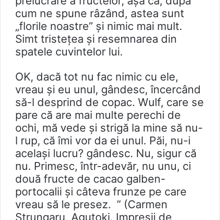
prelucrare a fructelor, aşa că, după
cum ne spune râzând, astea sunt
„florile noastre” şi nimic mai mult.
Simt tristețea şi resemnarea din
spatele cuvintelor lui.
OK, dacă tot nu fac nimic cu ele,
vreau și eu unul, gândesc, încercând
să-l desprind de copac. Wulf, care se
pare că are mai multe perechi de
ochi, mă vede şi strigă la mine să nu-
l rup, că îmi vor da ei unul. Păi, nu-i
acelaşi lucru? gândesc. Nu, sigur că
nu. Primesc, într-adevăr, nu unu, ci
două fructe de cacao galben-
portocalii şi câteva frunze pe care
vreau să le presez. ” (Carmen
Strungaru, Agutoki. Impresii de