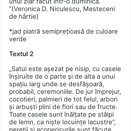
unui ziar făcut într-o duminică.
”(Veronica D. Niculescu, Mesteceni
de hârtie)
*jad piatră semiprețioasă de culoare
verde
Textul 2
„Satul este aşezat pe nisip, cu casele
înşiruite de o parte şi de alta a unui
spațiu larg unde se desfăşoară,
probabil, ceremoniile. De jur împrejur,
cocotieri, palmieri de tot felul, arbori
şi arbuşti plini de flori sau de fructe.
Toate casele sunt înălțate pe stâlpi
de lemn, ca niște locuințe lacustre”,
pereţii şi acoperişurile sunt făcute