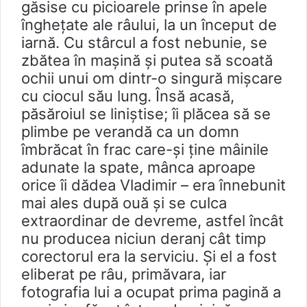
găsise cu picioarele prinse în apele
înghețate ale râului, la un început de
iarnă. Cu stârcul a fost nebunie, se
zbătea în maşină şi putea să scoată
ochii unui om dintr-o singură mișcare
cu ciocul său lung. Însă acasă,
păsăroiul se liniştise; îi plăcea să se
plimbe pe verandă ca un domn
îmbrăcat în frac care-şi ţine mâinile
adunate la spate, mânca aproape
orice îi dădea Vladimir – era înnebunit
mai ales după ouă și se culca
extraordinar de devreme, astfel încât
nu producea niciun deranj cât timp
corectorul era la serviciu. Şi el a fost
eliberat pe râu, primăvara, iar
fotografia lui a ocupat prima pagină a