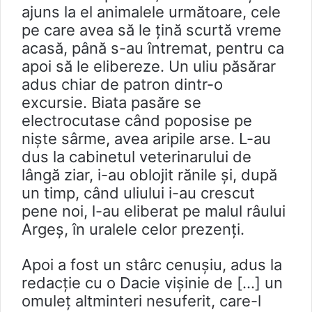
ajuns la el animalele următoare, cele
pe care avea să le țină scurtă vreme
acasă, până s-au întremat, pentru ca
apoi să le elibereze. Un uliu păsărar
adus chiar de patron dintr-o
excursie. Biata pasăre se
electrocutase când poposise pe
nişte sârme, avea aripile arse. L-au
dus la cabinetul veterinarului de
lângă ziar, i-au oblojit rănile și, după
un timp, când uliului i-au crescut
pene noi, l-au eliberat pe malul râului
Argeş, în uralele celor prezenți.
Apoi a fost un stârc cenuşiu, adus la
redacție cu o Dacie vişinie de […] un
omuleţ altminteri nesuferit, care-l