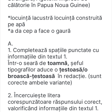
călătorie în Papua Noua Guinee)
*locuinţă lacustră locuință construită
pe apă
*a da cep a face o gaură
A.
1. Completează spațiile punctate cu
informațiile din textul 1.
Într-o seară de
toamnă,
şeful
tipografilor aduce o
țestoasă/o
broască-țestoasă
în redacţie. (sunt
corecte ambele variante)
2. Încercuieşte litera
corespunzătoare răspunsului corect,
valorificând informațiile din textul 1.