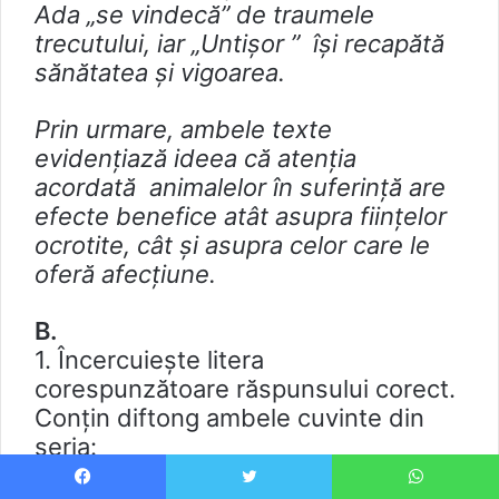
Ada „se vindecă” de traumele
trecutului, iar „Untișor ” își recapătă
sănătatea și vigoarea.
Prin urmare, ambele texte
evidențiază ideea că atenția
acordată animalelor în suferință are
efecte benefice atât asupra ființelor
ocrotite, cât și asupra celor care le
oferă afecțiune.
B.
1. Încercuieşte litera
corespunzătoare răspunsului corect.
Conţin diftong ambele cuvinte din
seria: