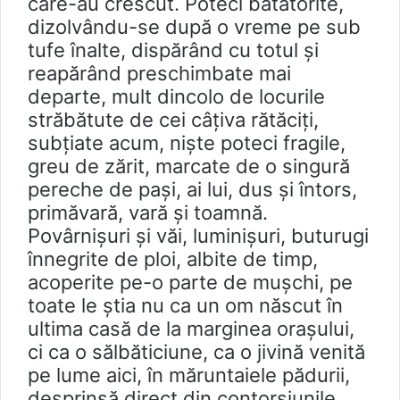
care-au crescut. Poteci bătătorite,
dizolvându-se după o vreme pe sub
tufe înalte, dispărând cu totul şi
reapărând preschimbate mai
departe, mult dincolo de locurile
străbătute de cei câțiva rătăciți,
subțiate acum, nişte poteci fragile,
greu de zărit, marcate de o singură
pereche de pași, ai lui, dus și întors,
primăvară, vară și toamnă.
Povârnişuri şi văi, luminişuri, buturugi
înnegrite de ploi, albite de timp,
acoperite pe-o parte de muşchi, pe
toate le ştia nu ca un om născut în
ultima casă de la marginea oraşului,
ci ca o sălbăticiune, ca o jivină venită
pe lume aici, în măruntaiele pădurii,
desprinsă direct din contorsiunile