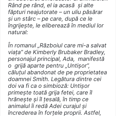
Rând pe rând, el ia acasă și alte
făpturi neajutorate – un uliu păsărar
și un stârc – pe care, după ce le
îngrijește, le eliberează în mediul lor
natural:
În romanul „Războiul care mi-a salvat
viața” de Kimberly Brubaker Bradley,
personajul principal, Ada, manifestă
o grijă aparte pentru „Untișor”,
căluțul abandonat de pe proprietatea
doamnei Smith. Legătura dintre cei
doi va fi ca o simbioză: Untișor
primește toată grija fetei, care îl
hrănește și îl țesală, în timp ce
animalul îi redă Adei curajul și
încrederea în forțele proprii. Astfel,