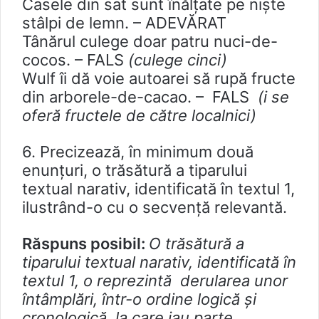
Casele din sat sunt înălţate pe nişte
stâlpi de lemn. – ADEVĂRAT
Tânărul culege doar patru nuci-de-
cocos. – FALS
(culege cinci)
Wulf îi dă voie autoarei să rupă fructe
din arborele-de-cacao. – FALS
(i se
oferă fructele de către localnici)
6. Precizează, în minimum două
enunțuri, o trăsătură a tiparului
textual narativ, identificată în textul 1,
ilustrând-o cu o secvență relevantă.
Răspuns posibil:
O trăsătură a
tiparului textual narativ, identificată în
textul 1, o reprezintă derularea unor
întâmplări, într-o ordine logică și
cronologică, la care iau parte