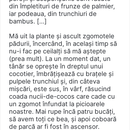
din împletituri de frunze de palmier,
iar podeaua, din trunchiuri de
bambus. […]
Mă uit la plante și ascult zgomotele
pădurii, încercând, în același timp să
nu-i fac pe ceilalți să mă aştepte
(prea mult). La un moment dat, un
tânăr se opreşte în dreptul unui
cocotier, îmbrăţişează cu brațele și
pulpele trunchiul și, din câteva
mişcări, este sus, în vârf, răsucind
coada nucii-de-cocos care cade cu
un zgomot înfundat la picioarele
noastre. Mai rupe încă patru bucăți,
să avem toți ce bea, şi apoi coboară
de parcă ar fi fost în ascensor.