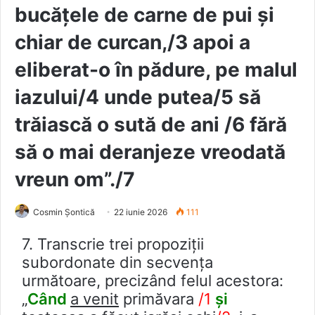
bucăţele de carne de pui şi
chiar de curcan,/3 apoi a
eliberat-o în pădure, pe malul
iazului/4 unde putea/5 să
trăiască o sută de ani /6 fără
să o mai deranjeze vreodată
vreun om”./7
Cosmin Șontică
22 iunie 2026
111
7. Transcrie trei propoziții
subordonate din secvența
următoare, precizând felul acestora:
„
Când
a venit
primăvara
/1
și