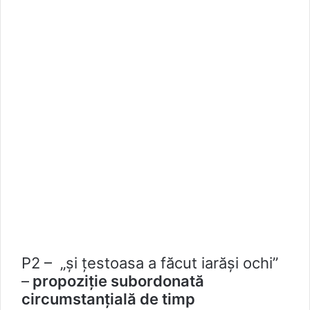
P2 – „și țestoasa a făcut iarăşi ochi”
–
propoziție subordonată
circumstanțială de timp