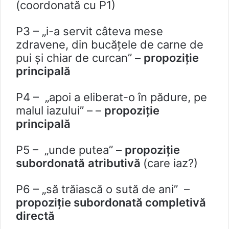
(coordonată cu P1)
P3 – „i-a servit câteva mese
zdravene, din bucăţele de carne de
pui şi chiar de curcan” –
propoziție
principală
P4 – „apoi a eliberat-o în pădure, pe
malul iazului” – –
propoziție
principală
P5 – „unde putea” –
propoziție
subordonată
atributivă
(care iaz?)
P6 – „să trăiască o sută de ani” –
propoziție subordonată completivă
directă