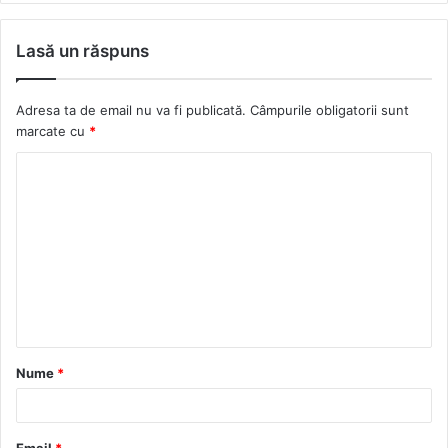
e
a
l
s
b
c
i
t
Lasă un răspuns
s
e
c
a
i
b
k
g
Adresa ta de email nu va fi publicată.
Câmpurile obligatorii sunt
t
o
r
r
marcate cu
*
e
o
a
k
m
Nume
*
Email
*