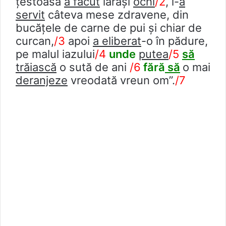
țestoasa
a făcut
iarăşi
ochi
/2
, i-
a
servit
câteva mese zdravene, din
bucăţele de carne de pui şi chiar de
curcan,
/3
apoi
a eliberat
-o în pădure,
pe malul iazului
/4
unde
putea
/5
să
trăiască
o sută de ani
/6
fără
să
o mai
deranjeze
vreodată vreun om”.
/7