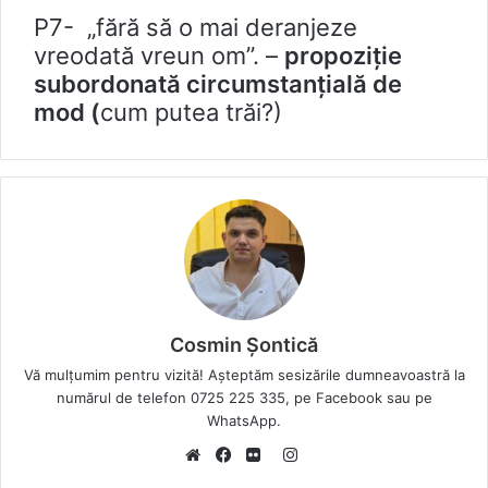
P7- „fără să o mai deranjeze
vreodată vreun om”. –
propoziție
subordonată circumstanțială de
mod (
cum putea trăi?)
Cosmin Șontică
Vă mulțumim pentru vizită! Așteptăm sesizările dumneavoastră la
numărul de telefon 0725 225 335, pe Facebook sau pe
WhatsApp.
I
W
F
F
n