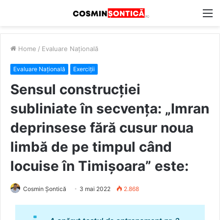
M
Home
/
Evaluare Națională
Evaluare Națională
Exerciții
Sensul construcției
subliniate în secvența: „Imran
deprinsese fără cusur noua
limbă de pe timpul când
locuise în Timișoara” este:
Cosmin Șontică
3 mai 2022
2.868