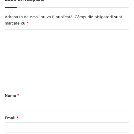
s
e
c
a
i
b
k
g
Adresa ta de email nu va fi publicată.
Câmpurile obligatorii sunt
t
o
r
r
marcate cu
*
e
o
a
k
m
Nume
*
Email
*