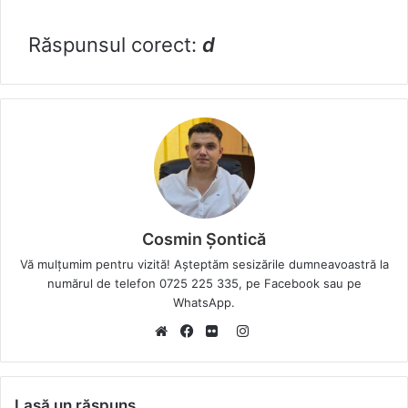
Răspunsul corect:
d
Cosmin Șontică
Vă mulțumim pentru vizită! Așteptăm sesizările dumneavoastră la
numărul de telefon 0725 225 335, pe Facebook sau pe
WhatsApp.
I
W
F
F
n
e
a
l
s
b
c
i
t
Lasă un răspuns