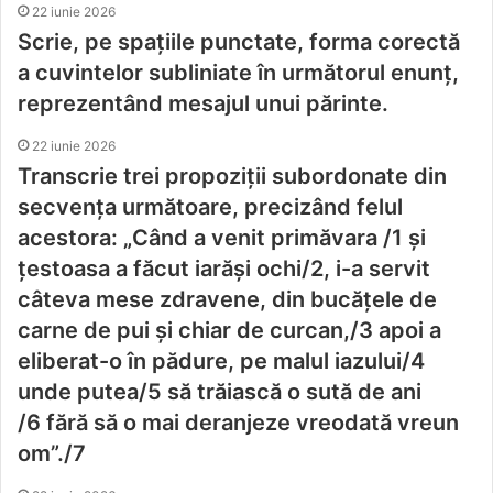
22 iunie 2026
Scrie, pe spațiile punctate, forma corectă
a cuvintelor subliniate în următorul enunţ,
reprezentând mesajul unui părinte.
22 iunie 2026
Transcrie trei propoziții subordonate din
secvența următoare, precizând felul
acestora: „Când a venit primăvara /1 și
țestoasa a făcut iarăşi ochi/2, i-a servit
câteva mese zdravene, din bucăţele de
carne de pui şi chiar de curcan,/3 apoi a
eliberat-o în pădure, pe malul iazului/4
unde putea/5 să trăiască o sută de ani
/6 fără să o mai deranjeze vreodată vreun
om”./7