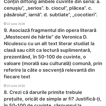
Conţin diftong ambele cuvinte din seria: a.
cenuşiu”, „serios”. b. ciocul”, plăcea”. c.
păsăroiul”, iarnă”. d. subtiate”, „cocotieri”.
22 iunie 2026
9. Asociază fragmentul din opera literară
„Mesteceni de hârtie” de Veronica D.
Niculescu cu un alt text literar studiat la
clasă sau citit ca lectură suplimentară,
prezentând, în 50-100 de cuvinte, o
valoare (morală sau culturală) comună, prin
referire la câte o secvență relevantă din
fiecare text
22 iunie 2026
8. Crezi că darurile primite trebuie
prețuite, oricât de simple ar fi? Justifică-ți,
în 50-100 de cuvinte, răspunsul la