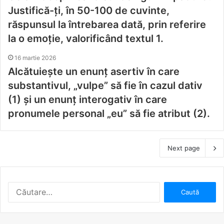
Justifică-ți, în 50-100 de cuvinte,
răspunsul la întrebarea dată, prin referire
la o emoție, valorificând textul 1.
16 martie 2026
Alcătuieşte un enunț asertiv în care
substantivul, „vulpe” să fie în cazul dativ
(1) şi un enunț interogativ în care
pronumele personal „eu” să fie atribut (2).
Next page
C
a
u
t