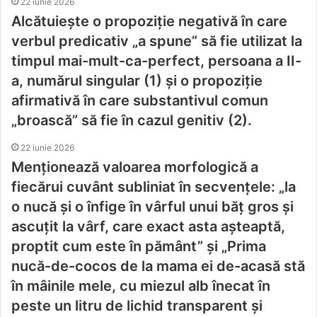
22 iunie 2026
Alcătuiește o propoziție negativă în care
verbul predicativ „a spune” să fie utilizat la
timpul mai-mult-ca-perfect, persoana a II-
a, numărul singular (1) și o propoziție
afirmativă în care substantivul comun
„broască” să fie în cazul genitiv (2).
22 iunie 2026
Menţionează valoarea morfologică a
fiecărui cuvânt subliniat în secvențele: „la
o nucă și o înfige în vârful unui băț gros și
ascuțit la vârf, care exact asta aşteaptă,
proptit cum este în pământ” şi „Prima
nucă-de-cocos de la mama ei de-acasă stă
în mâinile mele, cu miezul alb înecat în
peste un litru de lichid transparent şi