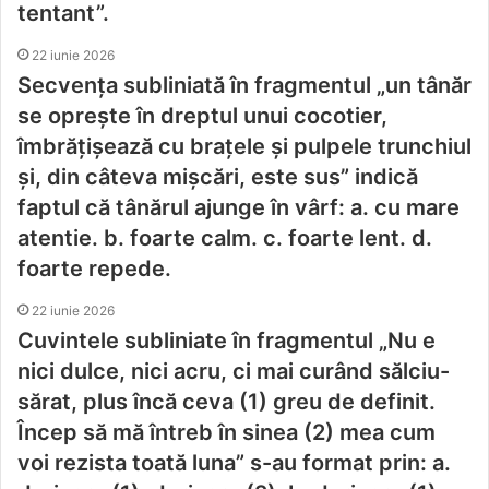
tentant”.
22 iunie 2026
Secvența subliniată în fragmentul „un tânăr
se opreşte în dreptul unui cocotier,
îmbrăţişează cu brațele și pulpele trunchiul
și, din câteva mişcări, este sus” indică
faptul că tânărul ajunge în vârf: a. cu mare
atentie. b. foarte calm. c. foarte lent. d.
foarte repede.
22 iunie 2026
Cuvintele subliniate în fragmentul „Nu e
nici dulce, nici acru, ci mai curând sălciu-
sărat, plus încă ceva (1) greu de definit.
Încep să mă întreb în sinea (2) mea cum
voi rezista toată luna” s-au format prin: a.