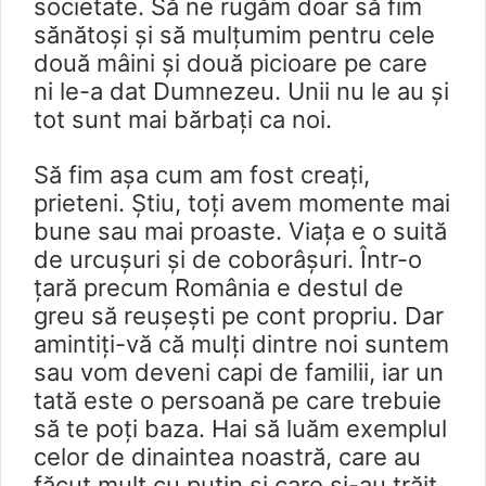
societate. Să ne rugăm doar să fim
sănătoși și să mulțumim pentru cele
două mâini și două picioare pe care
ni le-a dat Dumnezeu. Unii nu le au și
tot sunt mai bărbați ca noi.
Să fim așa cum am fost creați,
prieteni. Știu, toți avem momente mai
bune sau mai proaste. Viața e o suită
de urcușuri și de coborâșuri. Într-o
țară precum România e destul de
greu să reușești pe cont propriu. Dar
amintiți-vă că mulți dintre noi suntem
sau vom deveni capi de familii, iar un
tată este o persoană pe care trebuie
să te poți baza. Hai să luăm exemplul
celor de dinaintea noastră, care au
făcut mult cu puțin și care și-au trăit