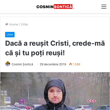
M
Home
/
Utile
Utile
Dacă a reușit Cristi, crede-mă
că și tu poți reuși!
Cosmin Șontică
29 decembrie 2019
1.388