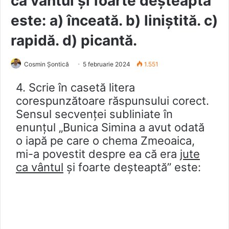
ca vântul și foarte deşteaptă”
este: a) înceată. b) liniştită. c)
rapidă. d) picantă.
Cosmin Șontică
5 februarie 2024
1.551
4. Scrie în casetă litera
corespunzătoare răspunsului corect.
Sensul secvenței subliniate în
enunțul „Bunica Simina a avut odată
o iapă pe care o chema Zmeoaica,
mi-a povestit despre ea că era
jute
ca vântul
și foarte deşteaptă” este: