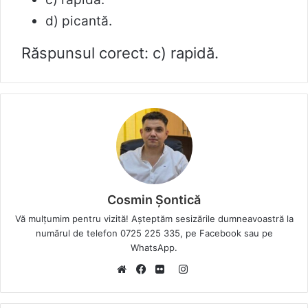
d) picantă.
Răspunsul corect: c) rapidă.
Cosmin Șontică
Vă mulțumim pentru vizită! Așteptăm sesizările dumneavoastră la
numărul de telefon 0725 225 335, pe Facebook sau pe
WhatsApp.
I
W
F
F
n
e
a
l
s