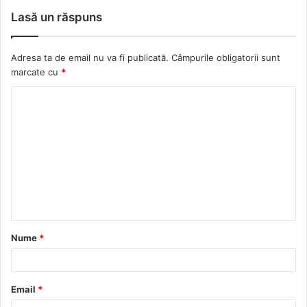
b
c
i
t
Lasă un răspuns
s
e
c
a
i
b
k
g
Adresa ta de email nu va fi publicată.
Câmpurile obligatorii sunt
t
o
r
r
marcate cu
*
e
o
a
k
m
Nume
*
Email
*