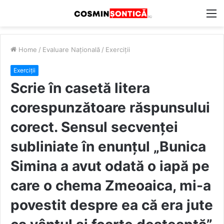
M
Home
/
Evaluare Națională
/
Exerciții
Exerciții
Scrie în casetă litera
corespunzătoare răspunsului
corect. Sensul secvenței
subliniate în enunțul „Bunica
Simina a avut odată o iapă pe
care o chema Zmeoaica, mi-a
povestit despre ea că era jute