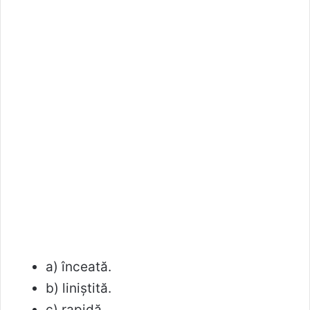
a) înceată.
b) liniştită.
c) rapidă.