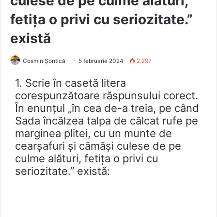
culese de pe culme alături,
fetița o privi cu seriozitate.”
există
Cosmin Șontică
5 februarie 2024
2.297
1. Scrie în casetă litera
corespunzătoare răspunsului corect.
În enunțul „în cea de-a treia, pe când
Sada încălzea talpa de călcat rufe pe
marginea plitei, cu un munte de
cearșafuri şi cămăși culese de pe
culme alături, fetița o privi cu
seriozitate.” există: