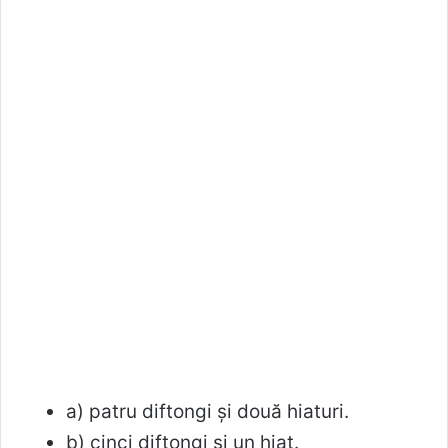
a) patru diftongi şi două hiaturi.
b) cinci diftongi şi un hiat.