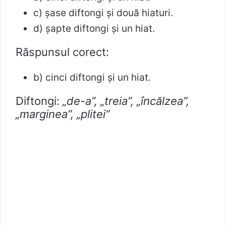
c) şase diftongi şi două hiaturi.
d) şapte diftongi şi un hiat.
Răspunsul corect:
b) cinci diftongi şi un hiat.
Diftongi:
„de-a”, „treia”, „încălzea”,
„marginea”, „plitei”