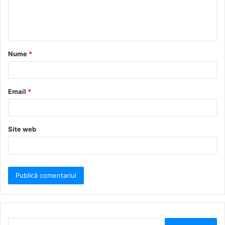
Nume
*
Email
*
Site web
C