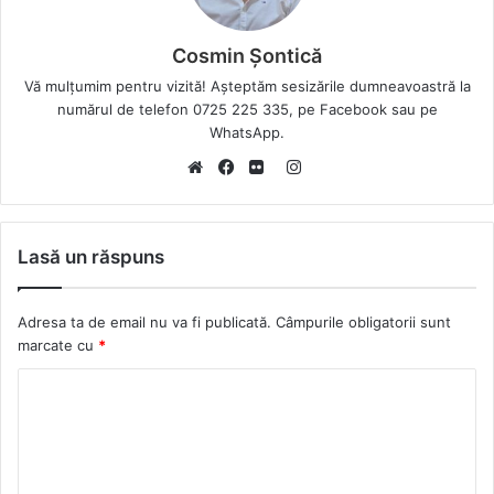
Cosmin Șontică
Vă mulțumim pentru vizită! Așteptăm sesizările dumneavoastră la
numărul de telefon 0725 225 335, pe Facebook sau pe
WhatsApp.
I
W
F
F
n
e
a
l
s
b
c
i
t
Lasă un răspuns
s
e
c
a
i
b
k
g
Adresa ta de email nu va fi publicată.
Câmpurile obligatorii sunt
t
o
r
r
marcate cu
*
e
o
a
k
m