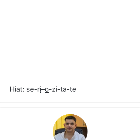
Hiat: se-r
i
–
o
-zi-ta-te