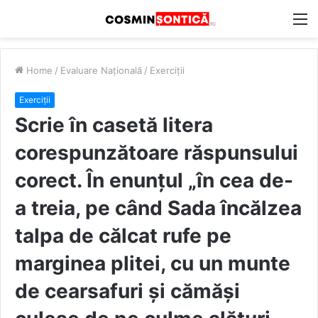
M
Home
/
Evaluare Națională
/
Exerciții
Exerciții
Scrie în casetă litera
corespunzătoare răspunsului
corect. În enunțul „în cea de-
a treia, pe când Sada încălzea
talpa de călcat rufe pe
marginea plitei, cu un munte
de cearsafuri şi cămăși