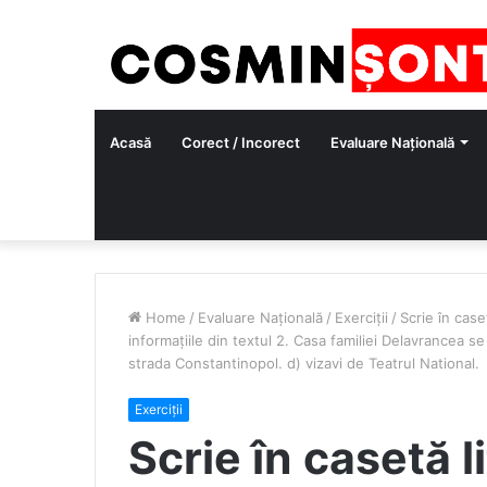
Acasă
Corect / Incorect
Evaluare Națională
Home
/
Evaluare Națională
/
Exerciții
/
Scrie în case
informațiile din textul 2. Casa familiei Delavrancea se
strada Constantinopol. d) vizavi de Teatrul National.
Exerciții
Scrie în casetă l