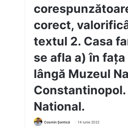
corespunzătoare
corect, valorific
textul 2. Casa f
se afla a) în fața
lângă Muzeul Nat
Constantinopol. 
National.
Cosmin Șontică
14 iunie 2022