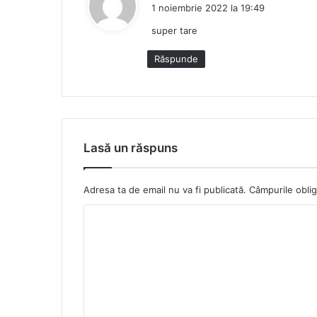
p
1 noiembrie 2022 la 19:49
u
super tare
n
e
Răspunde
:
Lasă un răspuns
Adresa ta de email nu va fi publicată.
Câmpurile oblig