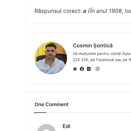
Răspunsul corect:
a
(În anul 1908, loc
Cosmin Șontică
Vă mulțumim pentru vizită! Așt
225 335, pe Facebook sau pe 
I
W
F
F
n
e
a
l
s
b
c
i
t
s
e
c
a
One Comment
i
b
k
g
t
o
r
r
e
o
a
s
k
m
Edi