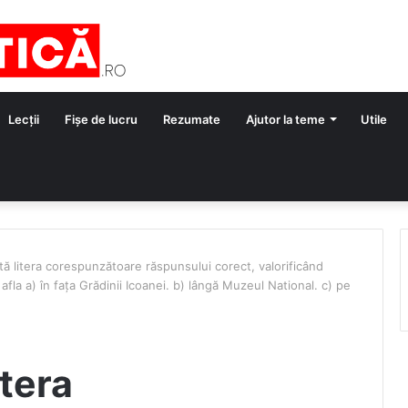
Lecții
Fișe de lucru
Rezumate
Ajutor la teme
Utile
tă litera corespunzătoare răspunsului corect, valorificând
 afla a) în fața Grădinii Icoanei. b) lângă Muzeul National. c) pe
itera