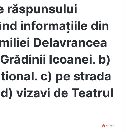
 răspunsului
ând informațiile din
amiliei Delavrancea
 Grădinii Icoanei. b)
ional. c) pe strada
d) vizavi de Teatrul
2.751