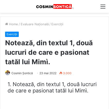
M
Home
/
Evaluare Națională
/
Exerciții
Exerciții
Notează, din textul 1, două
lucruri de care e pasionat
tatăl lui Mimì.
Cosmin Șontică
23 mai 2022
3.000
1. Notează, din textul 1, două lucruri
de care e pasionat tatăl lui Mimì.