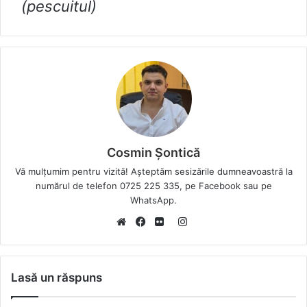
(pescuitul)
Cosmin Șontică
Vă mulțumim pentru vizită! Așteptăm sesizările dumneavoastră la
numărul de telefon 0725 225 335, pe Facebook sau pe
WhatsApp.
I
W
F
F
n
e
a
l
s
b
c
i
t
Lasă un răspuns
s
e
c
a
i
b
k
g