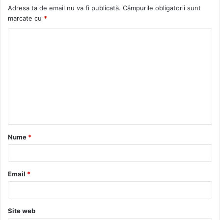
Adresa ta de email nu va fi publicată.
Câmpurile obligatorii sunt
t
o
r
r
marcate cu
*
e
o
a
k
m
Nume
*
Email
*
Site web