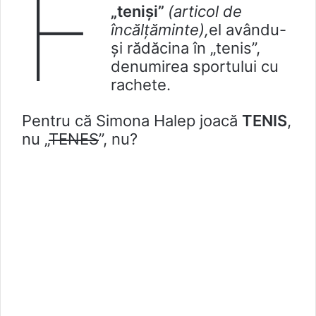
F
„teniși”
(articol de
încălțăminte),
el avându-
și rădăcina în „tenis”,
denumirea sportului cu
rachete.
Pentru că Simona Halep joacă
TENIS
,
nu „
TENES
”, nu?