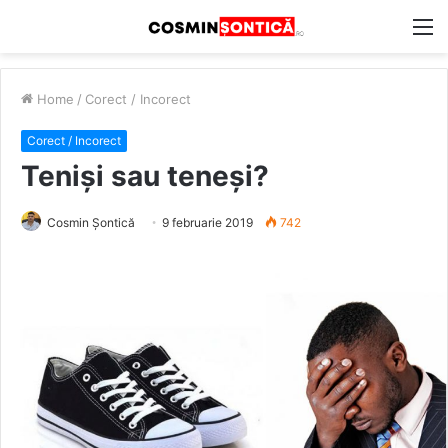
M
Home
/
Corect / Incorect
Corect / Incorect
Teniși sau teneși?
Cosmin Șontică
9 februarie 2019
742