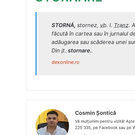
STORNÁ,
stornez,
vb.
I.
Tranz.
A
făcută în cartea sau în jurnalul de
adăugarea sau scăderea unei sum
Din
it.
stornare.
.
dexonline.ro
Cosmin Șontică
Vă mulțumim pentru vizită! Așt
225 335, pe Facebook sau pe 