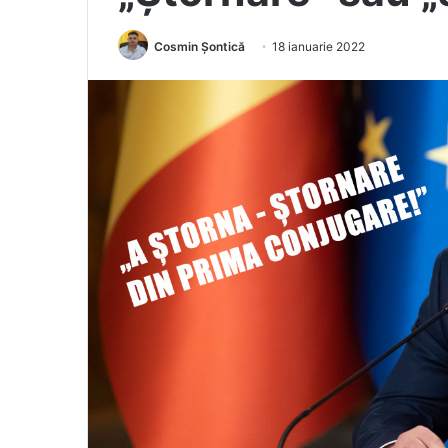
Cosmin Șontică
18 ianuarie 2022