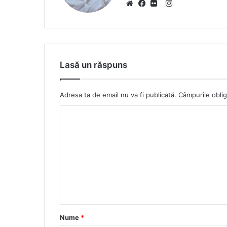
I
W
F
F
n
e
a
l
s
b
c
i
t
s
e
c
a
Lasă un răspuns
i
b
k
g
t
o
r
r
e
o
a
Adresa ta de email nu va fi publicată.
Câmpurile oblig
k
m
Nume
*