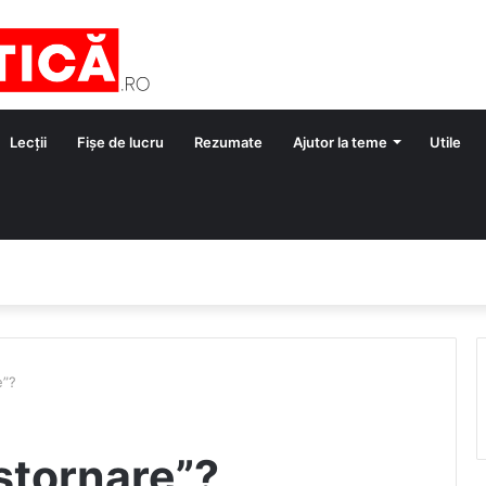
Lecții
Fișe de lucru
Rezumate
Ajutor la teme
Utile
e”?
stornare”?