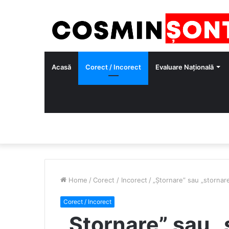
Acasă
Corect / Incorect
Evaluare Națională
Home
/
Corect / Incorect
/
„Ștornare” sau „stornar
Corect / Incorect
„Ștornare” sau „