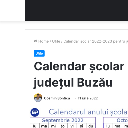
Home
/
Utile
/
Calendar școlar 2022-2023 pentru j
Utile
Calendar școla
județul Buzău
Cosmin Șontică
11 iulie 2022