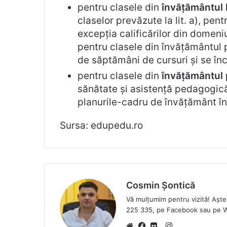
pentru clasele din
învățământul l
claselor prevăzute la lit. a), pen
excepția calificărilor din domeni
pentru clasele din învățământul p
de săptămâni de cursuri și se înc
pentru clasele din
învățământul 
sănătate și asistență pedagogică,
planurile-cadru de învățământ în
Sursa: edupedu.ro
Cosmin Șontică
Vă mulțumim pentru vizită! Așt
225 335, pe Facebook sau pe 
I