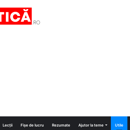
Lecții
Fișe de lucru
Rezumate
Ajutor la teme
Utile