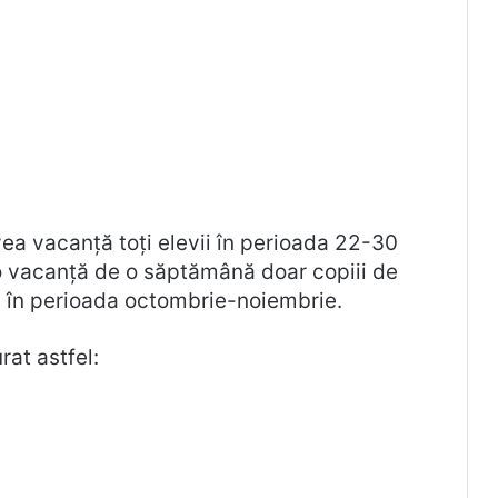
vea vacanță toți elevii în perioada 22-30
-o vacanță de o săptămână doar copiii de
e, în perioada octombrie-noiembrie.
at astfel: