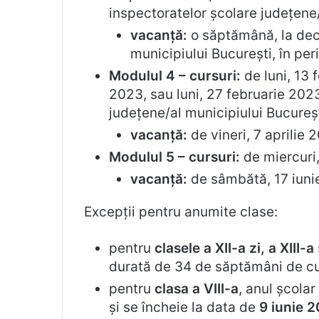
inspectoratelor școlare județene
vacanță:
o săptămână, la deci
municipiului București, în p
Modulul 4 – cursuri:
de luni, 13 
2023, sau luni, 27 februarie 2023
județene/al municipiului Bucureșt
vacanță:
de vineri, 7 aprilie 
Modulul 5 – cursuri:
de miercuri,
vacanță:
de sâmbătă, 17 iuni
Excepții pentru anumite clase:
pentru
clasele a XII-a zi, a XIII-a
durată de 34 de săptămâni de cur
pentru
clasa a VIII-a
, anul școla
și se încheie la data de
9 iunie 