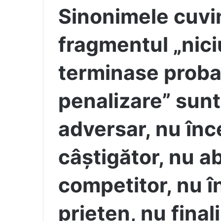
Sinonimele cuvint
fragmentul „nic
terminase proba
penalizare” sunt,
adversar, nu în
câștigător, nu 
competitor, nu î
prieten, nu final