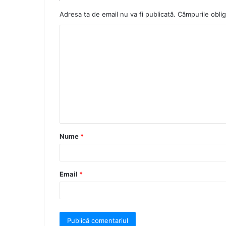
e
o
a
Adresa ta de email nu va fi publicată.
Câmpurile oblig
k
m
Nume
*
Email
*