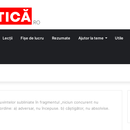
Lecții
Fișe de lucru
Rezumate
Ajutor la teme
Utile
uvintelor subliniate în fragmentul „niciun concurent nu
dine: a) adversar, nu începuse. b) câștigător, nu absolvise.