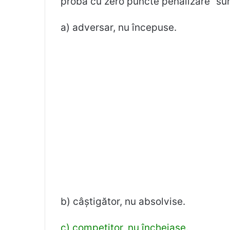
proba cu zero puncte penalizare” sunt
a) adversar, nu începuse.
b) câștigător, nu absolvise.
c) competitor, nu încheiase.