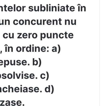
elor subliniate în
iun concurent nu
 cu zero puncte
 în ordine: a)
cepuse. b)
absolvise. c)
ncheiase. d)
izase.