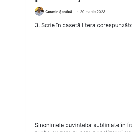
Cosmin Șontică
20 martie 2023
3. Scrie în casetă litera corespunză
Sinonimele cuvintelor subliniate în 