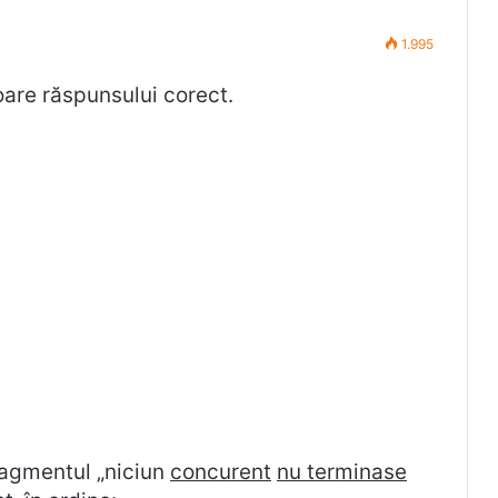
1.995
toare răspunsului corect.
fragmentul „niciun
concurent
nu terminase