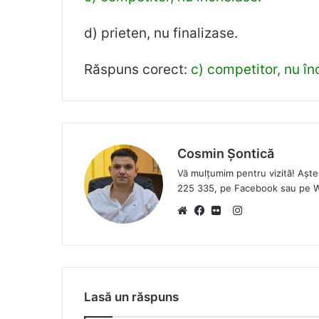
d) prieten, nu finalizase.
Răspuns corect:
c) competitor, nu î
Cosmin Șontică
Vă mulțumim pentru vizită! Așt
225 335, pe Facebook sau pe 
I
W
F
F
n
e
a
l
s
b
c
i
t
s
e
c
a
Lasă un răspuns
i
b
k
g
t
o
r
r