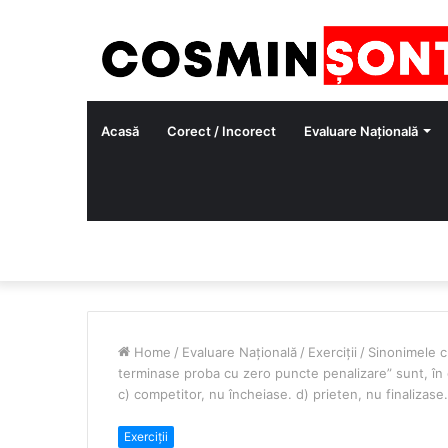
Acasă
Corect / Incorect
Evaluare Națională
Home
/
Evaluare Națională
/
Exerciții
/
Sinonimele c
terminase proba cu zero puncte penalizare” sunt, în or
c) competitor, nu încheiase. d) prieten, nu finalizase.
Exerciții