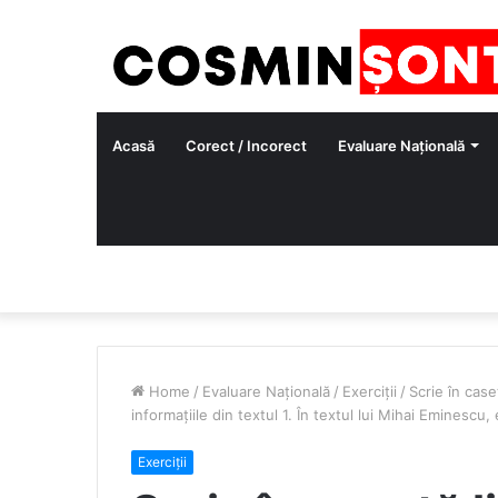
Acasă
Corect / Incorect
Evaluare Națională
Home
/
Evaluare Națională
/
Exerciții
/
Scrie în case
informațiile din textul 1. În textul lui Mihai Eminescu,
Exerciții