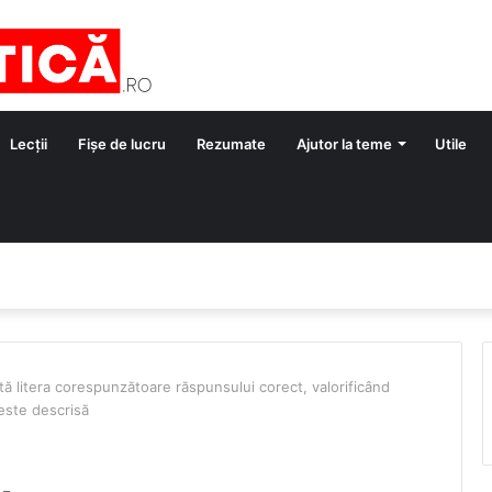
Lecții
Fișe de lucru
Rezumate
Ajutor la teme
Utile
tă litera corespunzătoare răspunsului corect, valorificând
 este descrisă