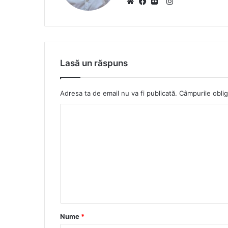
I
W
F
F
n
e
a
l
s
b
c
i
t
s
e
c
a
Lasă un răspuns
i
b
k
g
t
o
r
r
e
o
a
Adresa ta de email nu va fi publicată.
Câmpurile oblig
k
m
Nume
*