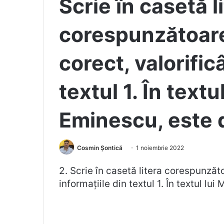
Scrie în casetă l
corespunzătoare
corect, valorific
textul 1. În textu
Eminescu, este 
Cosmin Șontică
1 noiembrie 2022
2. Scrie în casetă litera corespunzăt
informațiile din textul 1. În textul lu