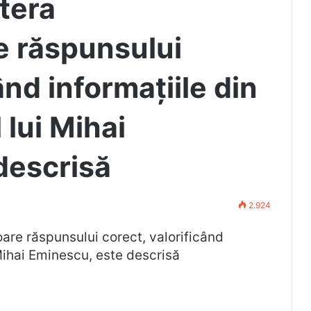
itera
 răspunsului
ând informațiile din
l lui Mihai
descrisă
2.924
oare răspunsului corect, valorificând
i Mihai Eminescu, este descrisă