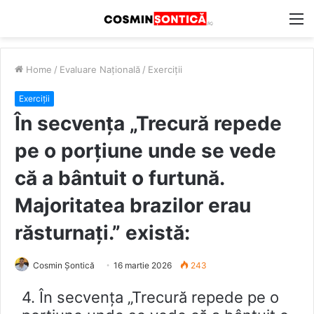
M
Home
/
Evaluare Națională
/
Exerciții
Exerciții
În secvența „Trecură repede
pe o porțiune unde se vede
că a bântuit o furtună.
Majoritatea brazilor erau
răsturnați.” există:
Cosmin Șontică
16 martie 2026
243
4. În secvența „Trecură repede pe o