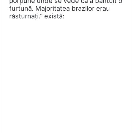
porțiune unde se vede că a bântuit o
furtună. Majoritatea brazilor erau
răsturnați.” există: