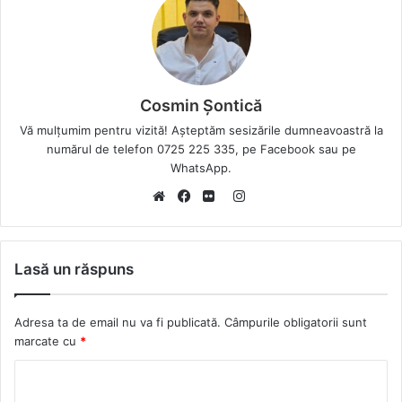
Cosmin Șontică
Vă mulțumim pentru vizită! Așteptăm sesizările dumneavoastră la
numărul de telefon 0725 225 335, pe Facebook sau pe
WhatsApp.
I
W
F
F
n
e
a
l
s
b
c
i
t
Lasă un răspuns
s
e
c
a
i
b
k
g
Adresa ta de email nu va fi publicată.
Câmpurile obligatorii sunt
t
o
r
r
marcate cu
*
e
o
a
k
m