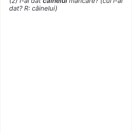
(2) I-ai dat
câinelui
mâncare? (cui i-ai
dat? R: câinelui)