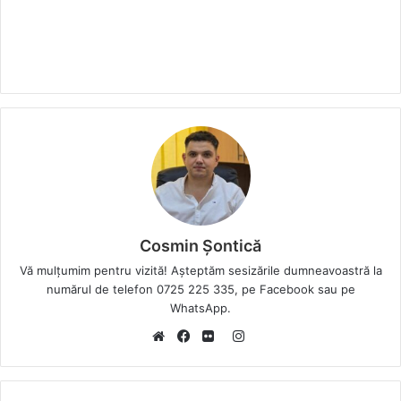
Cosmin Șontică
Vă mulțumim pentru vizită! Așteptăm sesizările dumneavoastră la
numărul de telefon 0725 225 335, pe Facebook sau pe
WhatsApp.
I
W
F
F
n
e
a
l
s