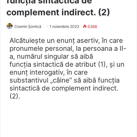
funcția sintactică de
complement indirect. (2)
Cosmin Șontică
1 noiembrie 2023
6.668
Alcătuiește un enunț asertiv, în care
pronumele personal, la persoana a II-
a, numărul singular să aibă
funcția sintactică de atribut (1), și un
enunț interogativ, în care
substantivul „câine” să aibă funcția
sintactică de complement indirect.
(2).