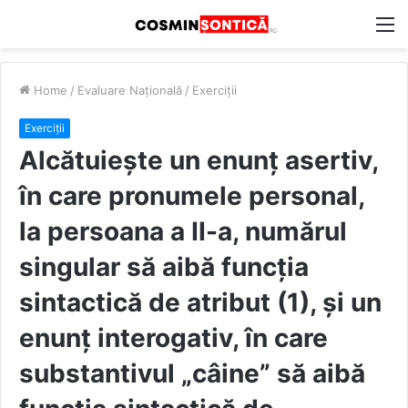
M
Home
/
Evaluare Națională
/
Exerciții
Exerciții
Alcătuiește un enunț asertiv,
în care pronumele personal,
la persoana a II-a, numărul
singular să aibă funcția
sintactică de atribut (1), și un
enunț interogativ, în care
substantivul „câine” să aibă