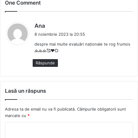
b
c
i
t
One Comment
s
e
c
a
i
b
k
g
t
o
r
r
s
Ana
e
o
a
p
8 noiembrie 2023 la 20:55
k
m
u
despre mai multe evaluări naționale te rog frumos
n
🙏🙏🙏🥰❤️💞
e
:
Răspunde
Lasă un răspuns
Adresa ta de email nu va fi publicată.
Câmpurile obligatorii sunt
marcate cu
*