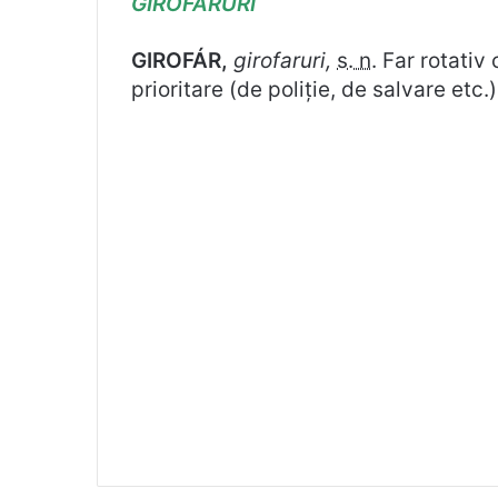
GIROFARURI
GIROFÁR,
girofaruri,
s. n.
Far rotativ 
prioritare (de poliție, de salvare etc.