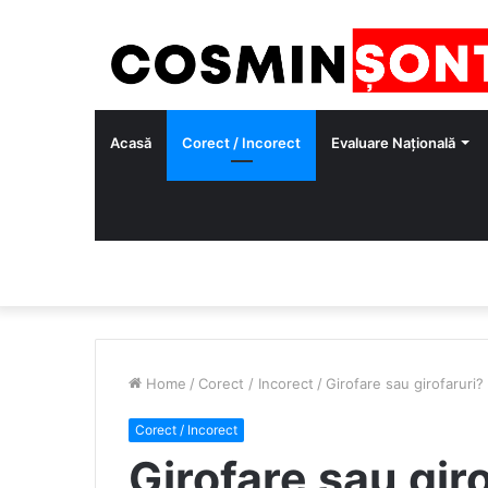
Acasă
Corect / Incorect
Evaluare Națională
Home
/
Corect / Incorect
/
Girofare sau girofaruri?
Corect / Incorect
Girofare sau gir