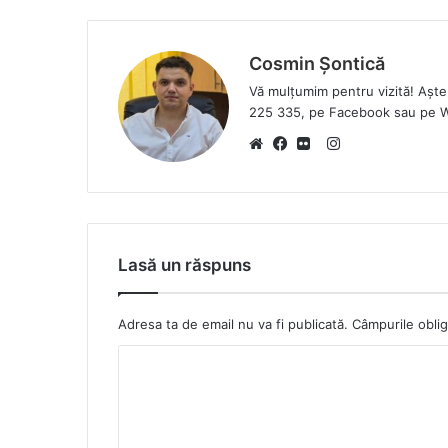
Cosmin Șontică
Vă mulțumim pentru vizită! Așt
225 335, pe Facebook sau pe 
I
W
F
F
n
e
a
l
s
b
c
i
t
s
e
c
a
Lasă un răspuns
i
b
k
g
t
o
r
r
e
o
a
Adresa ta de email nu va fi publicată.
Câmpurile oblig
k
m