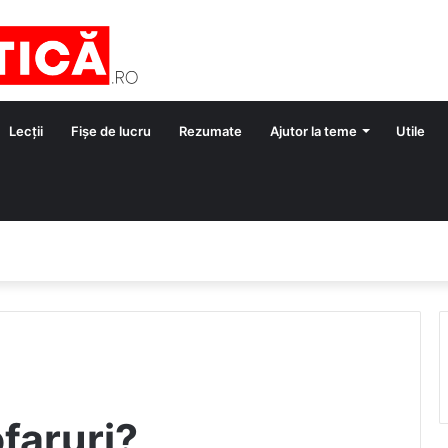
Lecții
Fișe de lucru
Rezumate
Ajutor la teme
Utile
ofaruri?