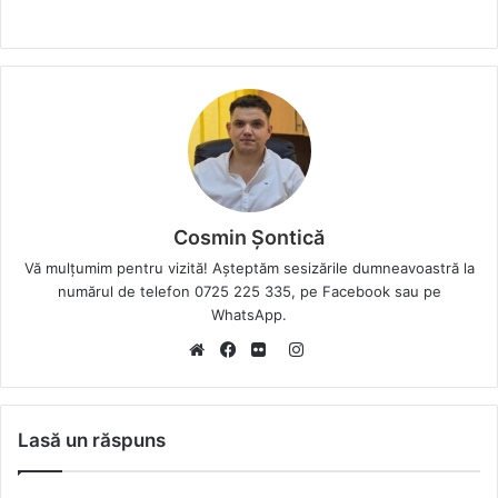
Cosmin Șontică
Vă mulțumim pentru vizită! Așteptăm sesizările dumneavoastră la
numărul de telefon 0725 225 335, pe Facebook sau pe
WhatsApp.
I
W
F
F
n
e
a
l
s
b
c
i
t
Lasă un răspuns
s
e
c
a
i
b
k
g