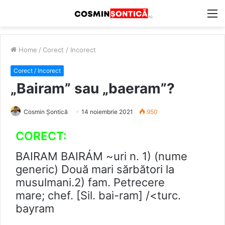
M
Home
/
Corect / Incorect
Corect / Incorect
„Bairam” sau „baeram”?
Cosmin Șontică
14 noiembrie 2021
950
CORECT:
BAIRAM BAIRÁM ~uri n. 1) (nume
generic) Două mari sărbători la
musulmani.2) fam. Petrecere
mare; chef. [Sil. bai-ram] /<turc.
bayram