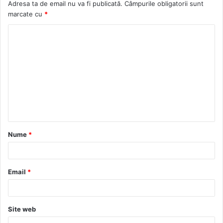
Adresa ta de email nu va fi publicată.
Câmpurile obligatorii sunt
t
o
r
r
marcate cu
*
e
o
a
k
m
Nume
*
Email
*
Site web