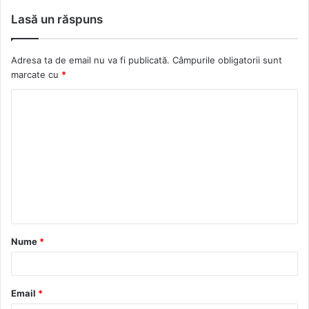
b
c
i
t
Lasă un răspuns
s
e
c
a
i
b
k
g
Adresa ta de email nu va fi publicată.
Câmpurile obligatorii sunt
t
o
r
r
marcate cu
*
e
o
a
k
m
Nume
*
Email
*