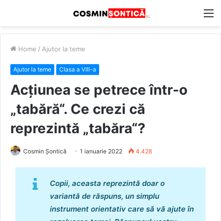
M
Home
/
Ajutor la teme
Ajutor la teme
Clasa a VIII-a
Acțiunea se petrece într-o
„tabără“. Ce crezi că
reprezintă „tabăra“?
Cosmin Șontică
1 ianuarie 2022
4.428
Copii, aceasta reprezintă doar o
variantă de răspuns, un simplu
instrument orientativ care să vă ajute în