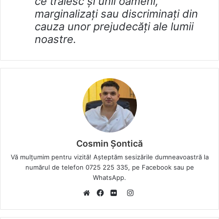
ce trăiesc și unii oameni,
marginalizați sau discriminați din
cauza unor prejudecăți ale lumii
noastre.
Cosmin Șontică
Vă mulțumim pentru vizită! Așteptăm sesizările dumneavoastră la
numărul de telefon 0725 225 335, pe Facebook sau pe
WhatsApp.
I
W
F
F
n
e
a
l
s