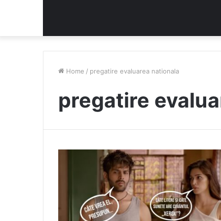
Home
/
pregatire evaluarea nationala
pregatire evalua