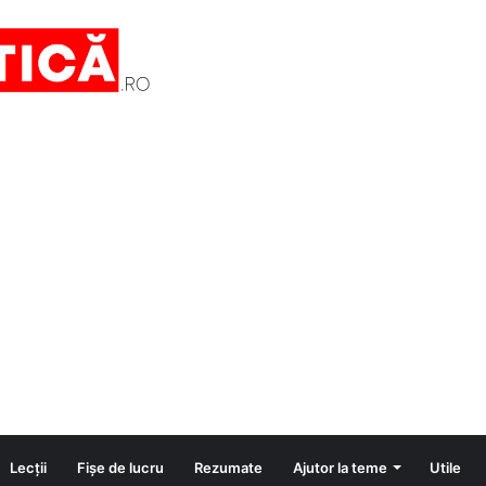
Lecții
Fișe de lucru
Rezumate
Ajutor la teme
Utile