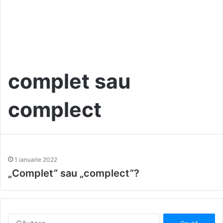
complet sau
complect
1 ianuarie 2022
„Complet” sau „complect”?
C