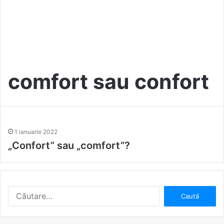
comfort sau confort
1 ianuarie 2022
„Confort” sau „comfort”?
C
a
u
t