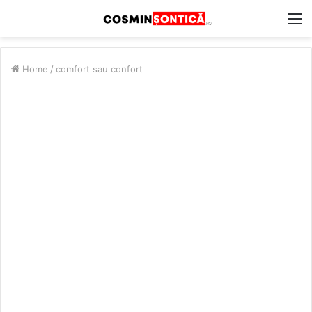
M
Home
/
comfort sau confort