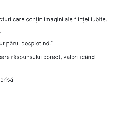
turi care conțin imagini ale ființei iubite.
”
ur părul despletind.”
oare răspunsului corect, valorificând
scrisă