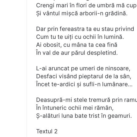
Crengi mari în flori de umbră mă cup
Și vântul mișcă arborii-n grădină.
Dar prin fereastra ta eu stau privind
Cum tu te uiți cu ochii în lumină.
Ai obosit, cu mâna ta cea fină
În val de aur părul despletind.
L-ai aruncat pe umeri de ninsoare,
Desfaci visând pieptarul de la sân,
Încet te-ardici și sufli-n lumânare…
Deasupră-mi stele tremură prin ramu
În întuneric ochii mei rămân,
Ș-alături luna bate trist în geamuri.
Textul 2