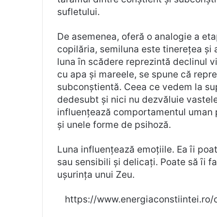
sufletului.
De asemenea, oferă o analogie a eta
copilăria, semiluna este tinerețea și
luna ȋn scădere reprezintă declinul vi
cu apa și mareele, se spune că repre
subconștientă. Ceea ce vedem la sup
dedesubt și nici nu dezvăluie vastele
influențează comportamentul uman p
și unele forme de psihoză.
Luna influențează emoțiile. Ea ȋi poa
sau sensibili și delicați. Poate să ȋ
ușurința unui Zeu.
https://www.energiaconstiintei.ro