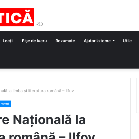
Lecții
Fișe de lucru
Rezumate
Ajutor la teme
Utile
lă la limba și literatura română – Ilfov
ament
e Națională la
ra română – Ilfov