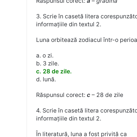
Răspunsul corect:
a
– grădina
3. Scrie în casetă litera corespunzăt
informațiile din textul 2.
Luna orbitează zodiacul ȋntr-o perio
a. o zi.
b. 3 zile.
c. 28 de zile.
d. lună.
Răspunsul corect:
c
– 28 de zile
4. Scrie în casetă litera corespunzăt
informațiile din textul 2.
Ȋn literatură, luna a fost privită ca