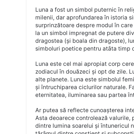
Luna a fost un simbol puternic ȋn relig
milenii, dar aprofundarea ȋn istoria s
surprinzătoare despre modul ȋn care poe
la un simbol impregnat de putere div
dragostea (și boala din dragoste), lu
simboluri poetice pentru atȃta timp cȃ
Luna este cel mai apropiat corp cer
zodiacul ȋn douăzeci și opt de zile.
alte planete. Luna este simbolul femi
și ȋntruchiparea ciclurilor naturale. 
eternitatea, iluminarea sau partea ȋnt
Ar putea să reflecte cunoașterea int
Asta deoarece controlează valurile, pl
dintre lumina soarelui și ȋntunericul 
tărȃmul dintre conștient și subconștie