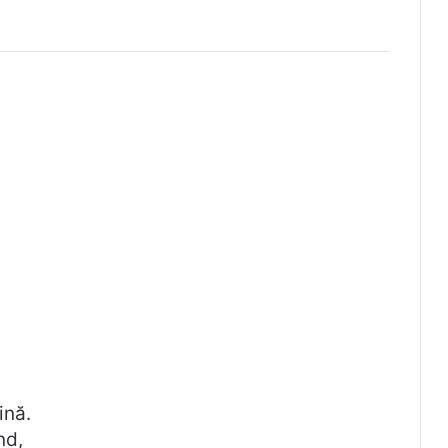
ină.
nd,