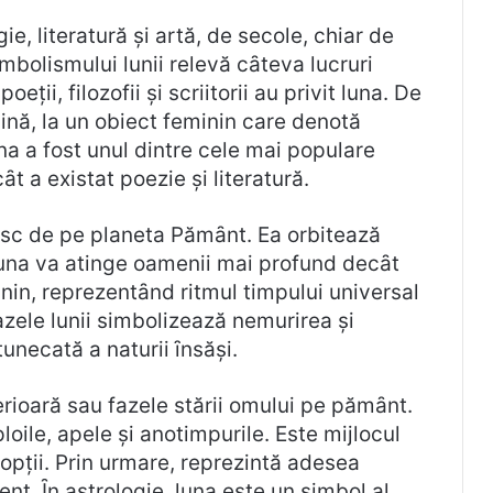
ie, literatură și artă, de secole, chiar de
imbolismului lunii relevă cȃteva lucruri
ții, filozofii și scriitorii au privit luna. De
ină, la un obiect feminin care denotă
na a fost unul dintre cele mai populare
t a existat poezie și literatură.
esc de pe planeta Pămȃnt. Ea orbitează
 Luna va atinge oamenii mai profund decȃt
nin, reprezentȃnd ritmul timpului universal
Fazele lunii simbolizează nemurirea și
unecată a naturii ȋnsăși.
erioară sau fazele stării omului pe pămȃnt.
oile, apele și anotimpurile. Este mijlocul
nopții. Prin urmare, reprezintă adesea
nt. Ȋn astrologie, luna este un simbol al