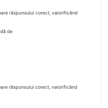
oare răspunsului corect, valorificând
adă de
oare răspunsului corect, valorificând