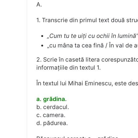
A.
1. Transcrie din primul text două struc
„Cum tu te uiți cu ochii în lumină
„cu mâna ta cea fină / În val de a
2. Scrie în casetă litera corespunzăt
informațiile din textul 1.
În textul lui Mihai Eminescu, este de
a. grădina.
b. cerdacul.
c. camera.
d. pădurea.