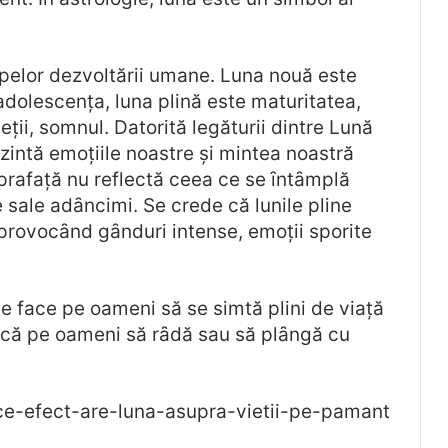
pelor dezvoltării umane. Luna nouă este
 adolescența, luna plină este maturitatea,
eții, somnul. Datorită legăturii dintre Lună
zintă emoțiile noastre și mintea noastră
rafață nu reflectă ceea ce se ȋntȃmplă
 sale adȃncimi. Se crede că lunile pline
rovocȃnd gȃnduri intense, emoții sporite
te face pe oameni să se simtă plini de viață
i facă pe oameni să rȃdă sau să plȃngă cu
/ce-efect-are-luna-asupra-vietii-pe-pamant