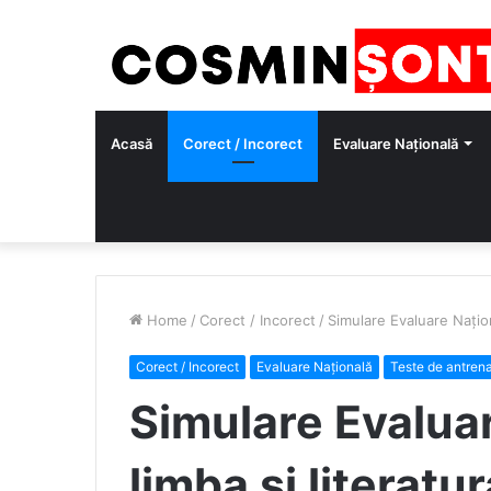
Acasă
Corect / Incorect
Evaluare Națională
Home
/
Corect / Incorect
/
Simulare Evaluare Naționa
Corect / Incorect
Evaluare Națională
Teste de antren
Simulare Evaluar
limba și literatu