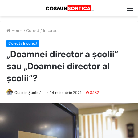
M
Home
/
Corect / Incorect
Corect / Incorect
„Doamnei director a școlii”
sau „Doamnei director al
școlii”?
Cosmin Șontică
14 noiembrie 2021
8.182