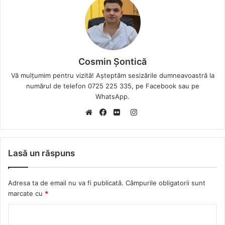
Cosmin Șontică
Vă mulțumim pentru vizită! Așteptăm sesizările dumneavoastră la
numărul de telefon 0725 225 335, pe Facebook sau pe
WhatsApp.
I
W
F
F
n
e
a
l
s
b
c
i
t
Lasă un răspuns
s
e
c
a
i
b
k
g
Adresa ta de email nu va fi publicată.
Câmpurile obligatorii sunt
t
o
r
r
marcate cu
*
e
o
a
k
m